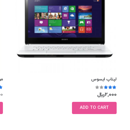
لپتاپ ایسوس
مو
 5
Rated
3.00
out of 5
2,000
﷼
00
ADD TO CART