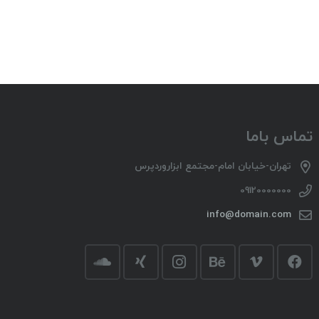
تماس باما
تهران-خیابان امام-مجتمع ابزاروردپرس
09120000000
info@domain.com