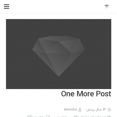
One More Post
13 سال پیش
demoha
دسته‌بندی نشده
,
عکاسی
,
وردپرس
بدون دیدگاه